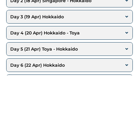
Day 2 (18 Apr) Singapore - Hokkaido
Day 3 (19 Apr) Hokkaido
Day 4 (20 Apr) Hokkaido - Toya
Day 5 (21 Apr) Toya - Hokkaido
Day 6 (22 Apr) Hokkaido
Day 7 (23 Apr) Hokkaido - Singapore
Day 8 (24 Apr) Singapore - Batam - Medan
*Harga, Jadwal Acara, Airportax, Visa, PPN
bisa berubah sewaktu-waktu tanpa/dengan pemberitahuan terlebih
dahulu.