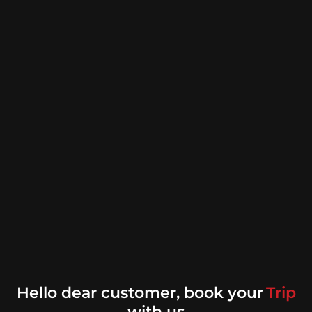
Hello dear customer, book your
with us
Ticket