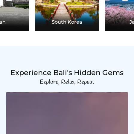
an
South Korea
J
Experience Bali's Hidden Gems
Explore, Relax, Repeat