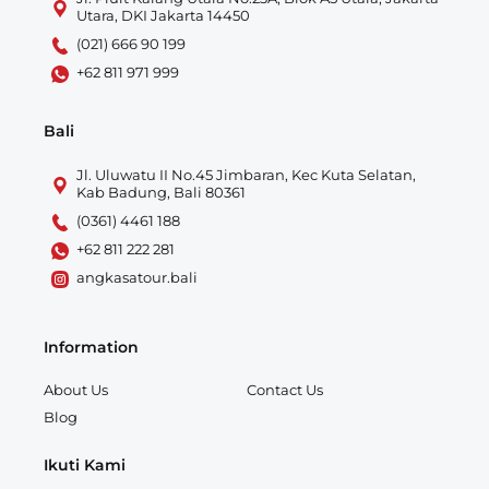
Utara, DKI Jakarta 14450
(021) 666 90 199
+62 811 971 999
Bali
Jl. Uluwatu II No.45 Jimbaran, Kec Kuta Selatan,
Kab Badung, Bali 80361
(0361) 4461 188
+62 811 222 281
angkasatour.bali
Information
About Us
Contact Us
Blog
Ikuti Kami