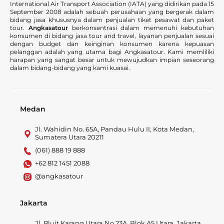
International Air Transport Association (IATA) yang didirikan pada 15
September 2008 adalah sebuah perusahaan yang bergerak dalam
bidang jasa khususnya dalam penjualan tiket pesawat dan paket
tour.
Angkasatour
berkonsentrasi dalam memenuhi kebutuhan
konsumen di bidang jasa tour and travel, layanan penjualan sesuai
dengan budget dan keinginan konsumen karena kepuasan
pelanggan adalah yang utama bagi Angkasatour. Kami memliliki
harapan yang sangat besar untuk mewujudkan impian seseorang
dalam bidang-bidang yang kami kuasai.
Medan
Jl. Wahidin No. 65A, Pandau Hulu II, Kota Medan,
Sumatera Utara 20211
(061) 888 19 888
+62 812 1451 2088
@angkasatour
Jakarta
Jl. Pluit Karang Utara No.23A, Blok A5 Utara, Jakarta