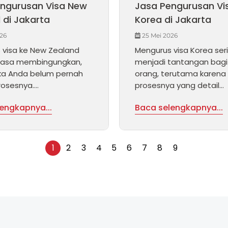
ngurusan Visa New
Jasa Pengurusan Vi
 di Jakarta
Korea di Jakarta
26
25 Mei 2026
 visa ke New Zealand
Mengurus visa Korea ser
erasa membingungkan,
menjadi tantangan bagi
ika Anda belum pernah
orang, terutama karena
osesnya....
prosesnya yang detail...
engkapnya...
Baca selengkapnya...
1
2
3
4
5
6
7
8
9