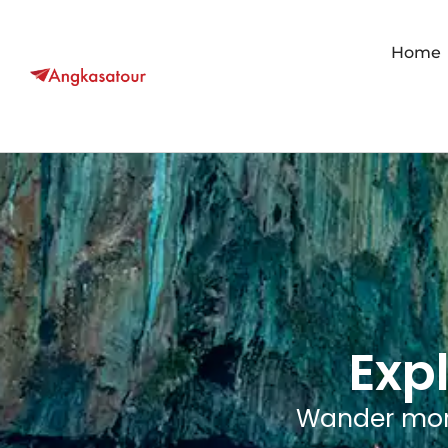
Home
Exp
Wander more