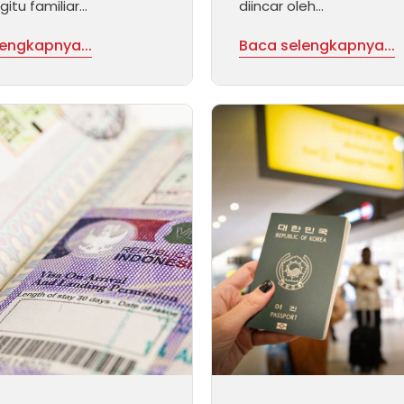
tu familiar...
diincar oleh...
engkapnya...
Baca selengkapnya...