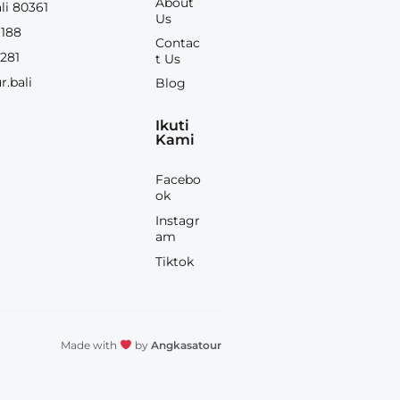
About
li 80361
Us
 188
Contac
 281
t Us
r.bali
Blog
Ikuti
Kami
Facebo
ok
Instagr
am
Tiktok
Made with
by
Angkasatour