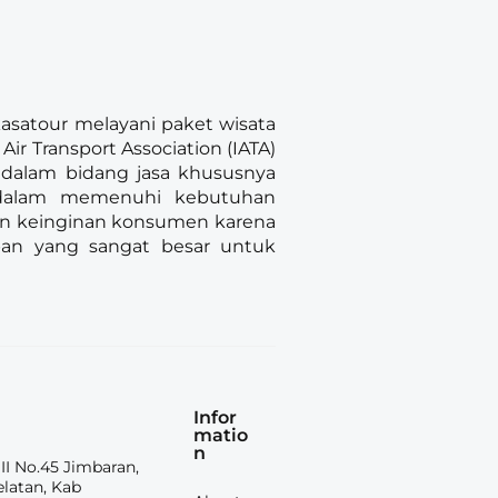
kasatour melayani paket wisata
ir Transport Association (IATA)
 dalam bidang jasa khususnya
 dalam memenuhi kebutuhan
dan keinginan konsumen karena
pan yang sangat besar untuk
Infor
matio
n
 II No.45 Jimbaran,
elatan, Kab