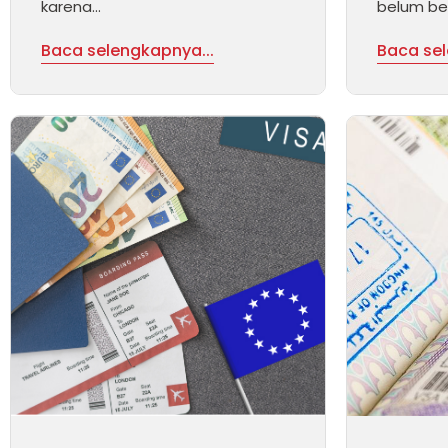
karena...
belum begi
Baca selengkapnya...
Baca sel