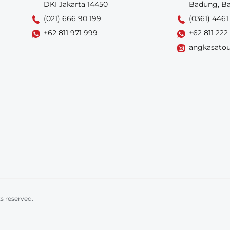
DKI Jakarta 14450
Badung, Ba
(021) 666 90 199
(0361) 4461
+62 811 971 999
+62 811 222
angkasatou
ts reserved.