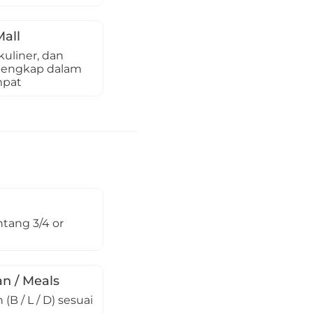
all
kuliner, dan
 lengkap dalam
mpat
ntang 3/4 or
n / Meals
(B / L / D) sesuai