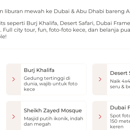
 liburan mewah ke Dubai & Abu Dhabi bareng A
ts seperti Burj Khalifa, Desert Safari, Dubai Fram
Full city tour, fun, foto-foto kece, dan belanja pu
le!
Burj Khalifa
Desert 
Gedung tertinggi di
Naik 4x4
dunia, wajib untuk foto
seru & 
kece
Dubai 
Sheikh Zayed Mosque
Spot fot
Masjid putih ikonik, indah
150 mete
dan megah
keren