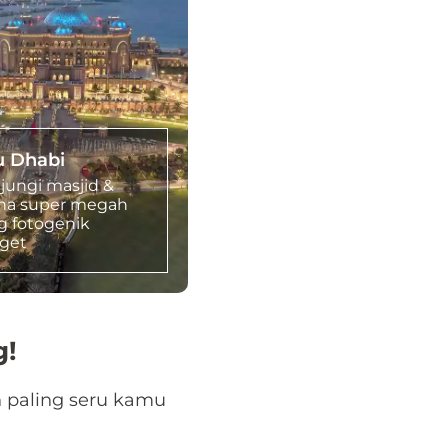
 Dhabi
jungi masjid &
ana super megah
g fotogenik
get
g!
n paling seru kamu