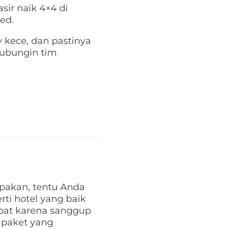
asir naik 4×4 di
ed.
y kece, dan pastinya
hubungin tim
pakan, tentu Anda
ti hotel yang baik
epat karena sanggup
 paket yang