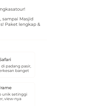
ngkasatour!
e, sampai Masjid
as! Paket lengkap &
Safari
 di padang pasir,
berkesan banget
Frame
o unik setinggi
r, view-nya