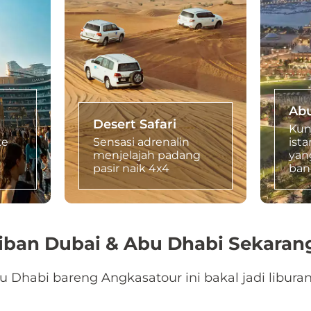
Abu
Desert Safari
Kun
ke
Sensasi adrenalin
ist
menjelajah padang
yan
pasir naik 4x4
ban
aiban Dubai & Abu Dhabi Sekaran
u Dhabi bareng Angkasatour ini bakal jadi libura