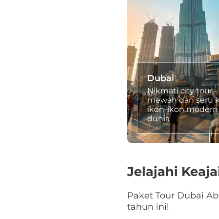
Dubai
Nikmati city tour
mewah dan seru 
ikon-ikon modern
dunia
Jelajahi Keaj
Paket Tour Dubai Ab
tahun ini!