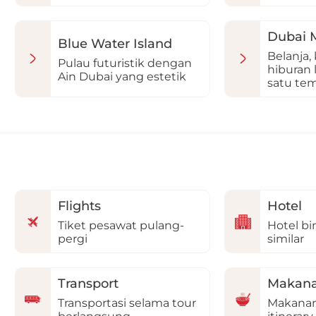
Dubai M
Blue Water Island
Belanja, 
Pulau futuristik dengan
hiburan
Ain Dubai yang estetik
satu te
Flights
Hotel
Tiket pesawat pulang-
Hotel bi
pergi
similar
Transport
Makana
Transportasi selama tour
Makanan 