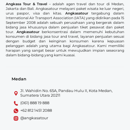
Angkasa Tour & Travel
– adalah agen travel dan tour di Medan,
Jakarta dan Bali. Angkasatour melayani paket wisata ke luar negeri,
urus paspor, visa dan kitas.
Angkasatour
tergabung dalam
International Air Transport Association (IATA) yang didirikan pada 15
September 2008 adalah sebuah perusahaan yang bergerak dalam
bidang jasa khususnya dalam penjualan tiket pesawat dan paket
tour.
Angkasatour
berkonsentrasi dalam memenuhi kebutuhan
konsumen di bidang jasa tour and travel, layanan penjualan sesuai
dengan budget dan keinginan konsumen karena kepuasan
pelanggan adalah yang utama bagi Angkasatour. Kami memliliki
harapan yang sangat besar untuk mewujudkan impian seseorang
dalam bidang-bidang yang kami kuasai.
Medan
Jl. Wahidin No. 65A, Pandau Hulu II, Kota Medan,
Sumatera Utara 20211
(061) 888 19 888
+62 812 1451 2088
@angkasatour