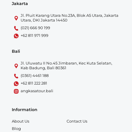
Jakarta
Jl. Pluit Karang Utara No.23A, Blok A5 Utara, Jakarta
Utara, DKI Jakarta 14450
(021) 666 90 199
+62 811 971 999
Bali
Jl. Uluwatu II No.45 Jimbaran, Kec Kuta Selatan,
Kab Badung, Bali 80361
(0361) 4461 188
+62 811 222 281
angkasatour.bali
Information
About Us
Contact Us
Blog