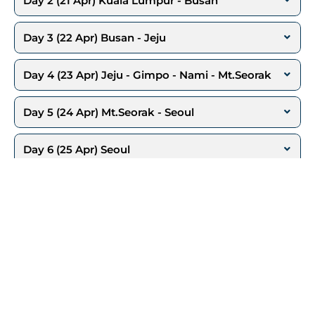
Day 2 (21 Apr) Kuala Lumpur - Busan
Day 3 (22 Apr) Busan - Jeju
Day 4 (23 Apr) Jeju - Gimpo - Nami - Mt.Seorak
Day 5 (24 Apr) Mt.Seorak - Seoul
Day 6 (25 Apr) Seoul
Day 7 (26 Apr) Seoul
Day 8 (27 Apr) Seoul - Kuala Lumpur - Medan
*Harga, Jadwal Acara, Airportax, Visa, PPN
bisa berubah sewaktu-waktu tanpa/dengan pemberitahuan terlebih
dahulu.