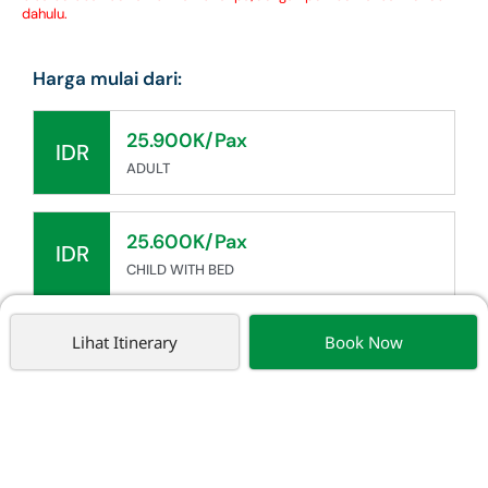
dahulu.
Harga mulai dari:
25.900K/Pax
IDR
ADULT
25.600K/Pax
IDR
CHILD WITH BED
25.300K/Pax
Lihat Itinerary
Book Now
IDR
CHILD NO BED (2-5 TAHUN)
Tidak Termasuk:
VISA - IDR 1.200K/Pax