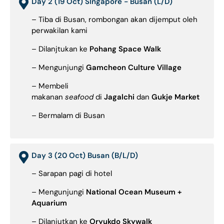
Day 2 (19 Oct) SIngapore - Busan (L/D)
– Tiba di Busan, rombongan akan dijemput oleh
perwakilan kami
– Dilanjtukan ke
Pohang Space Walk
– Mengunjungi
Gamcheon Culture Village
– Membeli
makanan
seafood
di
Jagalchi
dan
Gukje Market
– Bermalam di Busan
Day 3 (20 Oct) Busan (B/L/D)
– Sarapan pagi di hotel
– Mengunjungi
National Ocean Museum +
Aquarium
– Dilanjutkan ke
Oryukdo Skywalk