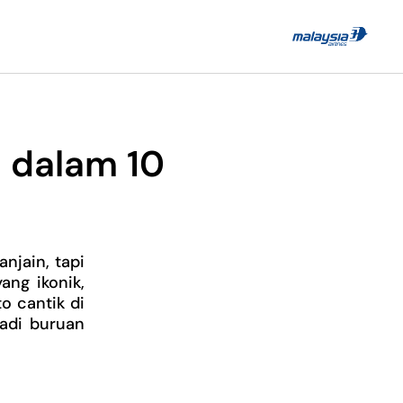
a dalam 10
njain, tapi
ang ikonik,
o cantik di
jadi buruan