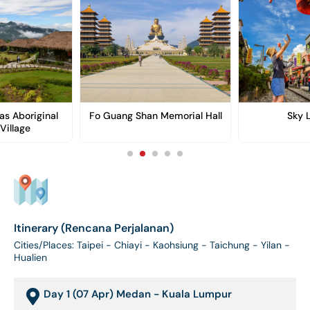
as Aboriginal
Fo Guang Shan Memorial Hall
Sky 
Village
Itinerary (Rencana Perjalanan)
Cities/Places: Taipei - Chiayi - Kaohsiung - Taichung - Yilan -
Hualien
Day 1 (07 Apr) Medan - Kuala Lumpur