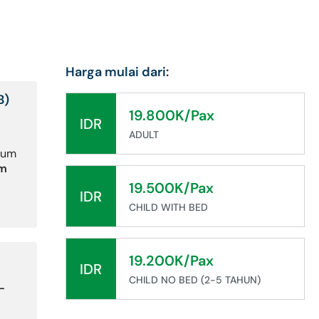
Harga mulai dari:
B)
19.800K/Pax
IDR
ADULT
rium
om
19.500K/Pax
IDR
CHILD WITH BED
19.200K/Pax
IDR
CHILD NO BED (2-5 TAHUN)
-