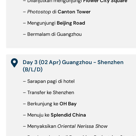
– Dilanjutkan mengunjungi
Flower City Square
–
Photostop
di
Canton Tower
– Mengunjungi
Beijing Road
– Bermalam di Guangzhou
Day 3 (02 Apr) Guangzhou - Shenzhen
(B/L/D)
– Sarapan pagi di hotel
– Transfer ke Shenzhen
– Berkunjung ke
OH Bay
– Menuju ke
Splendid China
– Menyaksikan
Oriental Nerissa Show