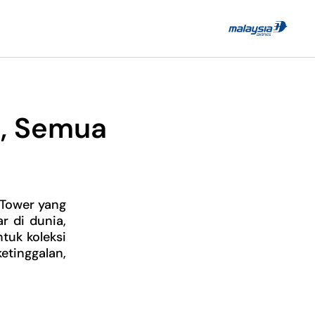
m, Semua
 Tower yang
r di dunia,
tuk koleksi
etinggalan,