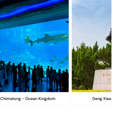
Chimelong - Ocean Kingdom
Deng Xiaop