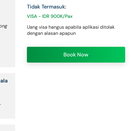
Tidak Termasuk:
VISA - IDR 900K/Pax
Hong
Uang visa hangus apabila aplikasi ditolak
dengan alasan apapun
Book Now
ala
r