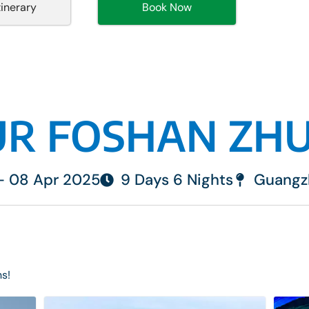
tinerary
Book Now
R FOSHAN ZH
 - 08 Apr 2025
9 Days 6 Nights
Guangz
ns!