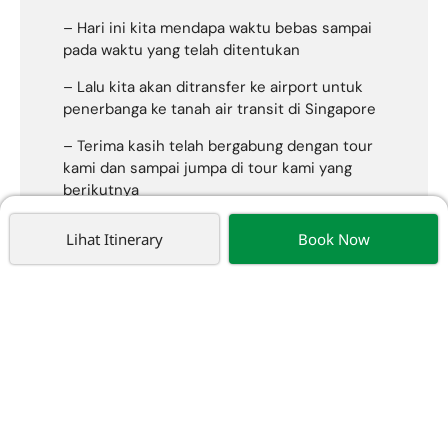
– Hari ini kita mendapa waktu bebas sampai
pada waktu yang telah ditentukan
– Lalu kita akan ditransfer ke airport untuk
penerbanga ke tanah air transit di Singapore
– Terima kasih telah bergabung dengan tour
kami dan sampai jumpa di tour kami yang
berikutnya
Lihat Itinerary
Book Now
*Harga, Jadwal Acara, Airportax, Visa, PPN
bisa berubah sewaktu-waktu tanpa/dengan pemberitahuan terlebih
dahulu.
Harga mulai dari:
19.800K/Pax
IDR