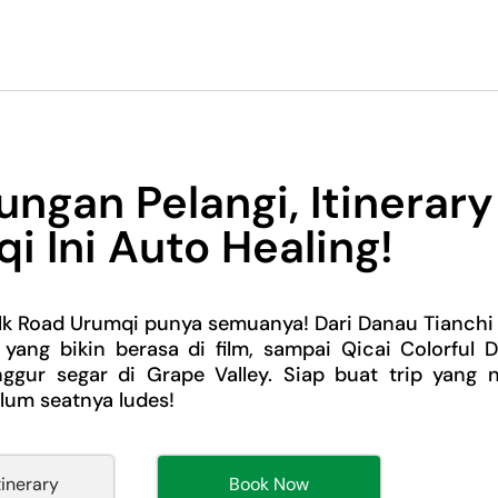
ngan Pelangi, Itinerary
i Ini Auto Healing!
Silk Road Urumqi punya semuanya! Dari Danau Tianchi
 yang bikin berasa di film, sampai Qicai Colorful 
nggur segar di Grape Valley. Siap buat trip yang 
lum seatnya ludes!
tinerary
Book Now