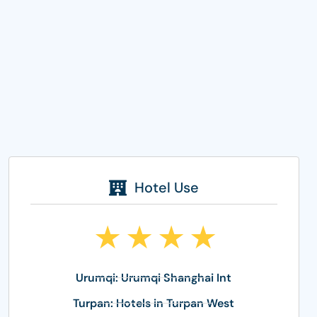
Hotel Use
★
★
★
★
★
Urumqi: Urumqi Shanghai Int
Turpan: Hotels in Turpan West