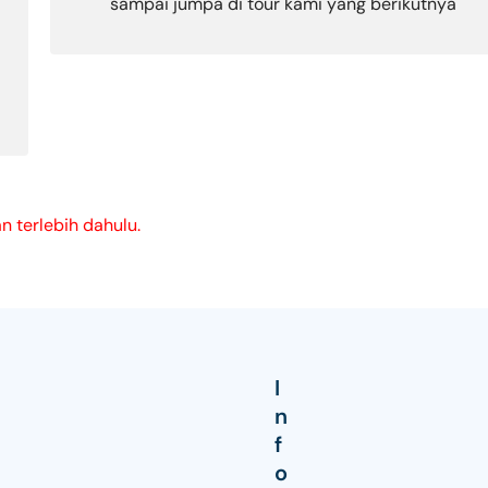
sampai jumpa di tour kami yang berikutnya
 terlebih dahulu.
I
n
f
o