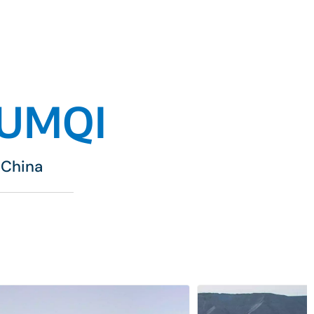
RUMQI
, China