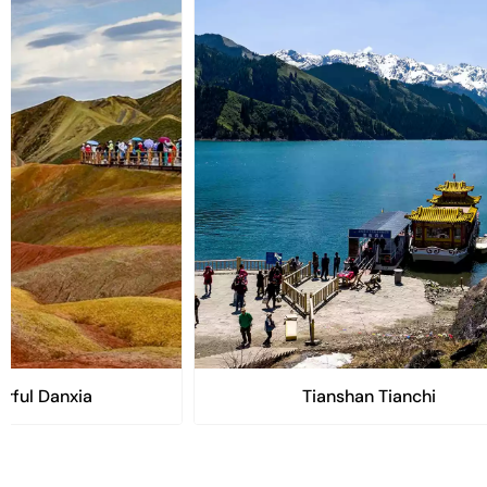
orful Danxia
Tianshan Tianchi