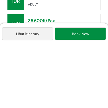
IDR
ADULT
35.600K/Pax
IDR
CHILD WITH BED
Lihat Itinerary
Book Now
35.300K/Pax
IDR
CHILD NO BED (2-5 TAHUN)
Tidak Termasuk:
VISA - IDR 1.000K/Pax
Uang visa hangus jika aplikasi ditolak dengan alasan
apapun