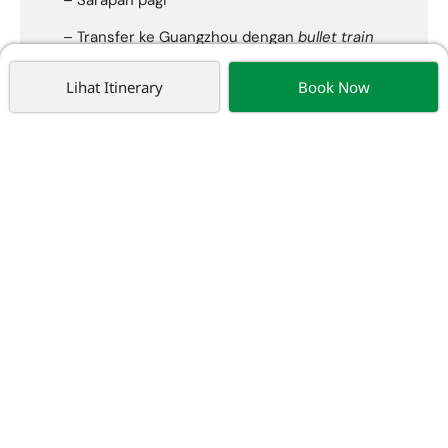
– Sarapan pagi
– Transfer ke Guangzhou dengan
bullet train
– Mengunjungi
Beijing Road
Lihat Itinerary
Book Now
– Bermalam di Guangzhou
Day 10 (20 Oct) Guangzhou - Singapore -
Medan
– Hari ini penerbangan kembali ke tanah air
transit di Singapore
– Terima kasih sudah bergabung bersama kami,
sampai jumpa di tour kami berikutnya
*Harga, Jadwal Acara, Airportax, Visa, PPN
bisa berubah sewaktu-waktu tanpa/dengan pemberitahuan terlebih
dahulu.