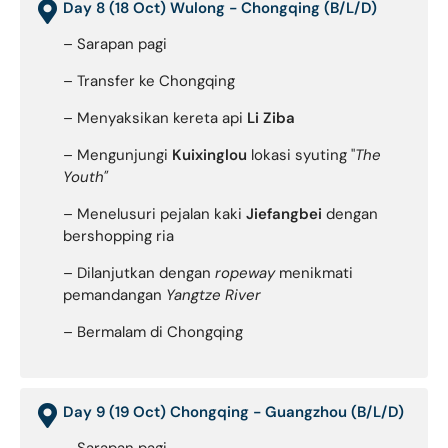
Day 8 (18 Oct) Wulong - Chongqing (B/L/D)
– Sarapan pagi
– Transfer ke Chongqing
– Menyaksikan kereta api
Li Ziba
– Mengunjungi
Kuixinglou
lokasi syuting "
The
Youth"
– Menelusuri pejalan kaki
Jiefangbei
dengan
bershopping ria
– Dilanjutkan dengan
ropeway
menikmati
pemandangan
Yangtze River
– Bermalam di Chongqing
Day 9 (19 Oct) Chongqing - Guangzhou (B/L/D)