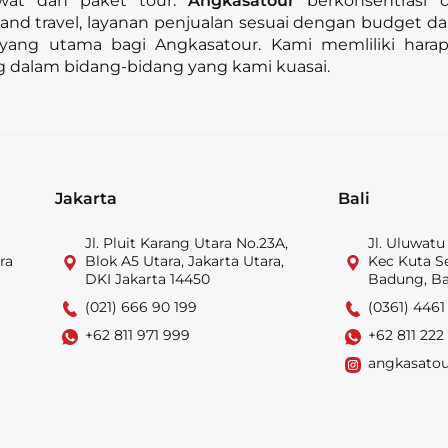
awat dan paket tour.
Angkasatour
berkonsentrasi
 and travel, layanan penjualan sesuai dengan budget 
yang utama bagi Angkasatour. Kami memliliki hara
 dalam bidang-bidang yang kami kuasai.
Jakarta
Bali
Jl. Pluit Karang Utara No.23A,
Jl. Uluwatu
ra
Blok A5 Utara, Jakarta Utara,
Kec Kuta S
DKI Jakarta 14450
Badung, Ba
(021) 666 90 199
(0361) 4461
+62 811 971 999
+62 811 222
angkasatou