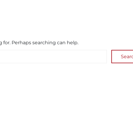
g for. Perhaps searching can help.
Sear