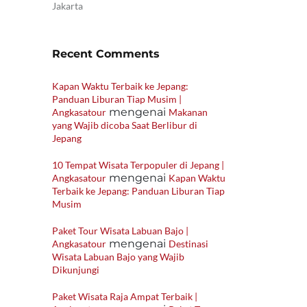
Jakarta
Recent Comments
Kapan Waktu Terbaik ke Jepang:
Panduan Liburan Tiap Musim |
mengenai
Angkasatour
Makanan
yang Wajib dicoba Saat Berlibur di
Jepang
10 Tempat Wisata Terpopuler di Jepang |
mengenai
Angkasatour
Kapan Waktu
Terbaik ke Jepang: Panduan Liburan Tiap
Musim
Paket Tour Wisata Labuan Bajo |
mengenai
Angkasatour
Destinasi
Wisata Labuan Bajo yang Wajib
Dikunjungi
Paket Wisata Raja Ampat Terbaik |