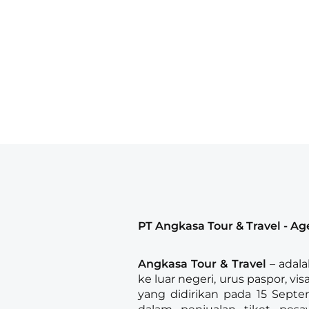
PT Angkasa Tour & Travel - Ag
Angkasa Tour & Travel
– adala
ke luar negeri, urus paspor, vis
yang didirikan pada 15 Sept