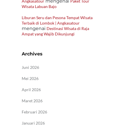
mengenai
Angkasatour
Paket Tour
Wisata Labuan Bajo
Liburan Seru dan Pesona Tempat Wisata
Terbaik di Lombok | Angkasatour
mengenai
Destinasi Wisata di Raja
Ampat yang Wajib Dikunjungi
Archives
Juni 2026
Mei 2026
April 2026
Maret 2026
Februari 2026
Januari 2026