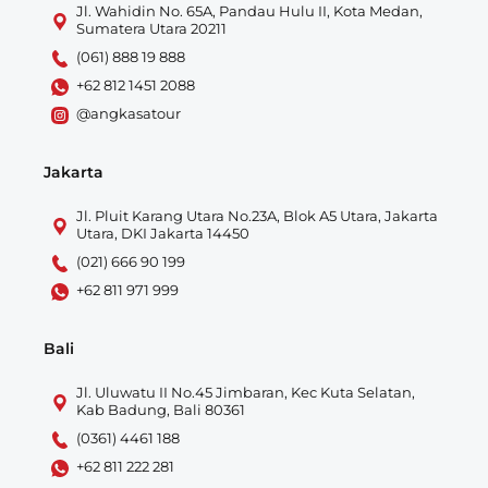
Jl. Wahidin No. 65A, Pandau Hulu II, Kota Medan,
Sumatera Utara 20211
(061) 888 19 888
+62 812 1451 2088
@angkasatour
Jakarta
Jl. Pluit Karang Utara No.23A, Blok A5 Utara, Jakarta
Utara, DKI Jakarta 14450
(021) 666 90 199
+62 811 971 999
Bali
Jl. Uluwatu II No.45 Jimbaran, Kec Kuta Selatan,
Kab Badung, Bali 80361
(0361) 4461 188
+62 811 222 281