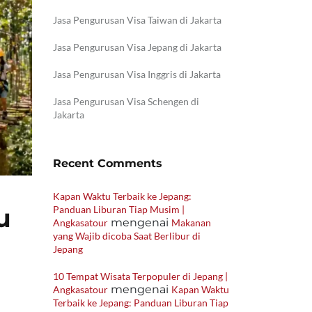
Jasa Pengurusan Visa Taiwan di Jakarta
Jasa Pengurusan Visa Jepang di Jakarta
Jasa Pengurusan Visa Inggris di Jakarta
Jasa Pengurusan Visa Schengen di
Jakarta
Recent Comments
Kapan Waktu Terbaik ke Jepang:
u
Panduan Liburan Tiap Musim |
mengenai
Angkasatour
Makanan
yang Wajib dicoba Saat Berlibur di
Jepang
10 Tempat Wisata Terpopuler di Jepang |
mengenai
Angkasatour
Kapan Waktu
Terbaik ke Jepang: Panduan Liburan Tiap