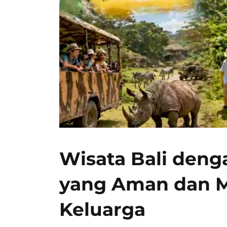
Wisata Bali denga
yang Aman dan 
Keluarga