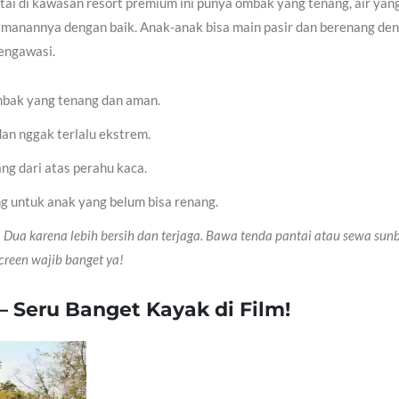
tai di kawasan resort premium ini punya ombak yang tenang, air yan
keamanannya dengan baik. Anak-anak bisa main pasir dan berenang de
mengawasi.
mbak yang tenang dan aman.
dan nggak terlalu ekstrem.
ang dari atas perahu kaca.
g untuk anak yang belum bisa renang.
usa Dua karena lebih bersih dan terjaga. Bawa tenda pantai atau sewa sun
creen wajib banget ya!
 — Seru Banget Kayak di Film!