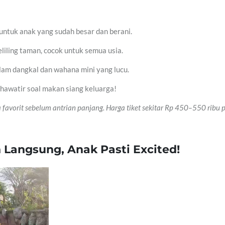
untuk anak yang sudah besar dan berani.
eliling taman, cocok untuk semua usia.
olam dangkal dan wahana mini yang lucu.
hawatir soal makan siang keluarga!
favorit sebelum antrian panjang. Harga tiket sekitar Rp 450–550 ribu 
 Langsung, Anak Pasti Excited!