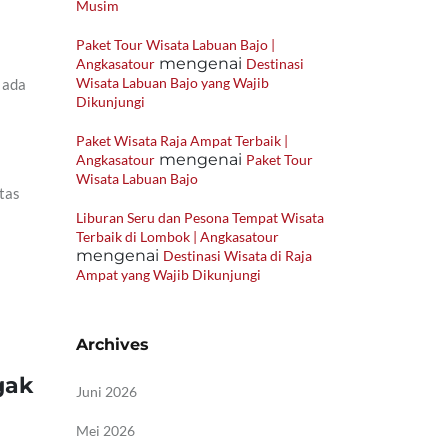
Musim
Paket Tour Wisata Labuan Bajo |
mengenai
Angkasatour
Destinasi
Wisata Labuan Bajo yang Wajib
 ada
Dikunjungi
Paket Wisata Raja Ampat Terbaik |
mengenai
Angkasatour
Paket Tour
Wisata Labuan Bajo
tas
Liburan Seru dan Pesona Tempat Wisata
Terbaik di Lombok | Angkasatour
mengenai
Destinasi Wisata di Raja
Ampat yang Wajib Dikunjungi
Archives
gak
Juni 2026
Mei 2026