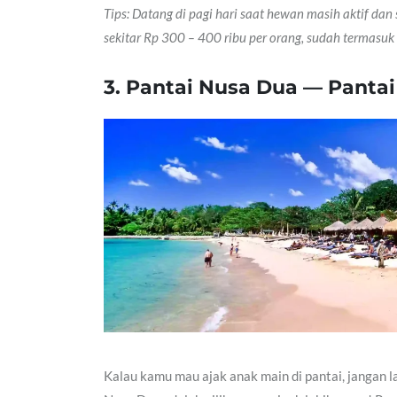
Tips: Datang di pagi hari saat hewan masih aktif dan
sekitar Rp 300 – 400 ribu per orang, sudah termasuk 
3. Pantai Nusa Dua — Pant
Kalau kamu mau ajak anak main di pantai, jangan l