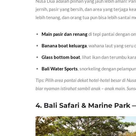
Nusa Dua adalah pilihan yang jauh lebih aman! Pan
jernih, pasir yang bersih, dan area yang terjaga 
lebih tenang, dan orang tua pun bisa lebih santai 
Main pasir dan renang
di tepi pantai dengan o
Banana boat keluarga
, wahana laut yang seru 
Glass bottom boat
, lihat ikan dan terumbu kar
Bali Water Sports
, snorkeling dengan pelampun
Tips: Pilih area pantai dekat hotel-hotel besar di N
biar nyaman istirahat sambil anak – anak main. Suns
4. Bali Safari & Marine Park