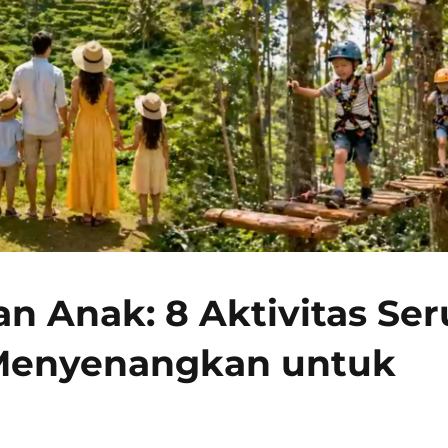
n Anak: 8 Aktivitas Ser
Menyenangkan untuk