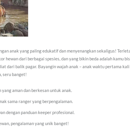
dengan anak yang paling edukatif dan menyenangkan sekaligus! Terleta
kor hewan dari berbagai spesies, dan yang bikin beda adalah kamu bi
iat dari balik pagar. Bayangin wajah anak – anak waktu pertama kali
, seru banget!
h yang aman dan berkesan untuk anak.
jinak sama ranger yang berpengalaman.
wan dengan panduan keeper profesional.
ewan, pengalaman yang unik banget!