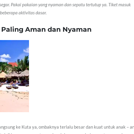
 segar. Pakai pakaian yang nyaman dan sepatu tertutup ya. Tiket masuk
beberapa aktivitas dasar.
ai Paling Aman dan Nyaman
angsung ke Kuta ya, ombaknya terlalu besar dan kuat untuk anak – a