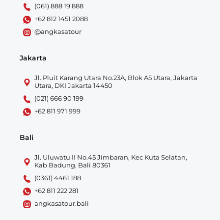
(061) 888 19 888
+62 812 1451 2088
@angkasatour
Jakarta
Jl. Pluit Karang Utara No.23A, Blok A5 Utara, Jakarta
Utara, DKI Jakarta 14450
(021) 666 90 199
+62 811 971 999
Bali
Jl. Uluwatu II No.45 Jimbaran, Kec Kuta Selatan,
Kab Badung, Bali 80361
(0361) 4461 188
+62 811 222 281
angkasatour.bali