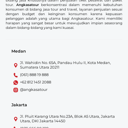
bidang jasa khususnya dalam penjualan tiket pesawat dan paket
tour.
Angkasatour
berkonsentrasi dalam memenuhi kebutuhan
konsumen di bidang jasa tour and travel, layanan penjualan sesuai
dengan budget dan keinginan konsumen karena kepuasan
pelanggan adalah yang utama bagi Angkasatour. Kami memliliki
harapan yang sangat besar untuk mewujudkan impian seseorang
dalam bidang-bidang yang kami kuasai.
Medan
Jl. Wahidin No. 65A, Pandau Hulu II, Kota Medan,
Sumatera Utara 20211
(061) 888 19 888
+62 812 1451 2088
@angkasatour
Jakarta
Jl. Pluit Karang Utara No.23A, Blok A5 Utara, Jakarta
Utara, DKI Jakarta 14450