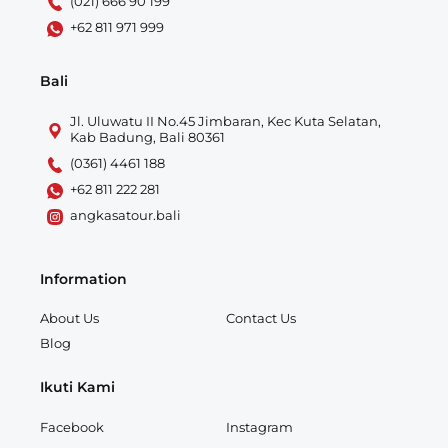
(021) 666 90 199
+62 811 971 999
Bali
Jl. Uluwatu II No.45 Jimbaran, Kec Kuta Selatan,
Kab Badung, Bali 80361
(0361) 4461 188
+62 811 222 281
angkasatour.bali
Information
About Us
Contact Us
Blog
Ikuti Kami
Facebook
Instagram