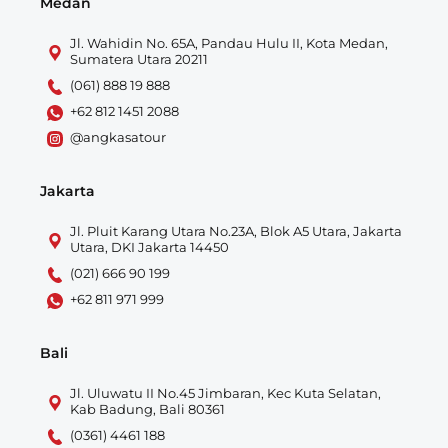
Medan
Jl. Wahidin No. 65A, Pandau Hulu II, Kota Medan,
Sumatera Utara 20211
(061) 888 19 888
+62 812 1451 2088
@angkasatour
Jakarta
Jl. Pluit Karang Utara No.23A, Blok A5 Utara, Jakarta
Utara, DKI Jakarta 14450
(021) 666 90 199
+62 811 971 999
Bali
Jl. Uluwatu II No.45 Jimbaran, Kec Kuta Selatan,
Kab Badung, Bali 80361
(0361) 4461 188