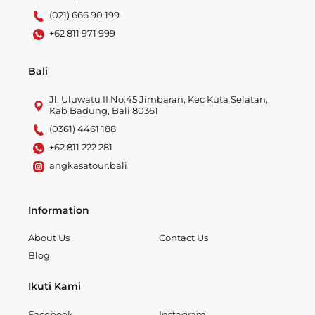
(021) 666 90 199
+62 811 971 999
Bali
Jl. Uluwatu II No.45 Jimbaran, Kec Kuta Selatan,
Kab Badung, Bali 80361
(0361) 4461 188
+62 811 222 281
angkasatour.bali
Information
About Us
Contact Us
Blog
Ikuti Kami
Facebook
Instagram