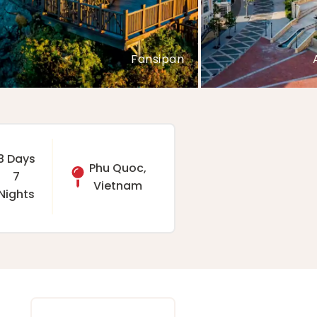
VinWonders
8 Days
Phu Quoc,
7
Vietnam
Nights