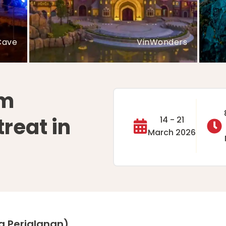
Park
Thien Cung Cave
am
reat in
14 - 21
March 2026
a Perjalanan)