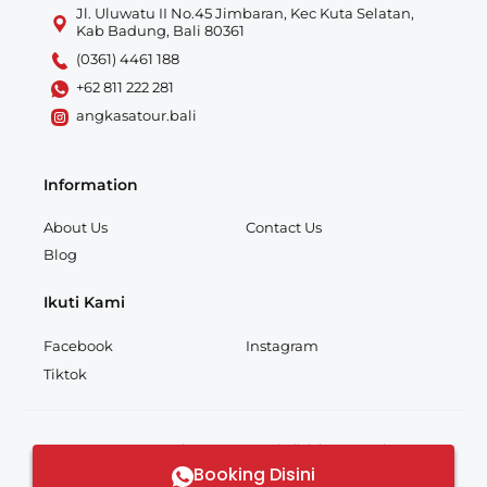
Jl. Uluwatu II No.45 Jimbaran, Kec Kuta Selatan,
Kab Badung, Bali 80361
(0361) 4461 188
+62 811 222 281
angkasatour.bali
Information
About Us
Contact Us
Blog
Ikuti Kami
Facebook
Instagram
Tiktok
© 2026 PT Angkasa Tour & Travel. All rights reserved.
Booking Disini
Made with
by
Angkasatour