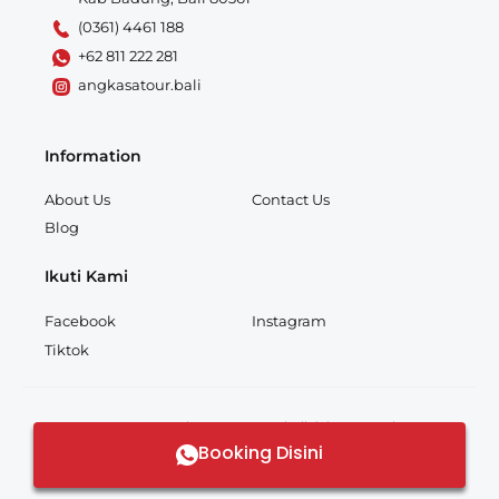
(0361) 4461 188
+62 811 222 281
angkasatour.bali
Information
About Us
Contact Us
Blog
Ikuti Kami
Facebook
Instagram
Tiktok
© 2026 PT Angkasa Tour & Travel. All rights reserved.
Booking Disini
Made with
by
Angkasatour