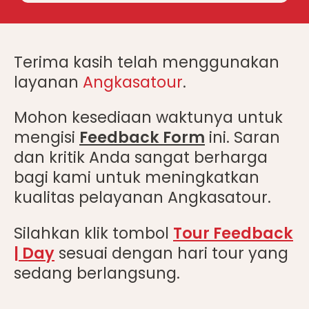
Terima kasih telah menggunakan
layanan
Angkasatour
.
Mohon kesediaan waktunya untuk
mengisi
Feedback Form
ini. Saran
dan kritik Anda sangat berharga
bagi kami untuk meningkatkan
kualitas pelayanan Angkasatour.
Silahkan klik tombol
Tour Feedback
| Day
sesuai dengan hari tour yang
sedang berlangsung.