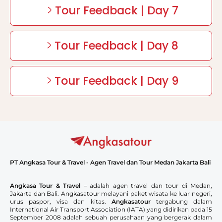
Tour Feedback | Day 7
Tour Feedback | Day 8
Tour Feedback | Day 9
PT Angkasa Tour & Travel - Agen Travel dan Tour Medan Jakarta Bali
Angkasa Tour & Travel
– adalah agen travel dan tour di Medan,
Jakarta dan Bali. Angkasatour melayani paket wisata ke luar negeri,
urus paspor, visa dan kitas.
Angkasatour
tergabung dalam
International Air Transport Association (IATA) yang didirikan pada 15
September 2008 adalah sebuah perusahaan yang bergerak dalam