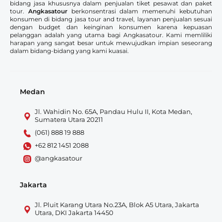
bidang jasa khususnya dalam penjualan tiket pesawat dan paket
tour.
Angkasatour
berkonsentrasi dalam memenuhi kebutuhan
konsumen di bidang jasa tour and travel, layanan penjualan sesuai
dengan budget dan keinginan konsumen karena kepuasan
pelanggan adalah yang utama bagi Angkasatour. Kami memliliki
harapan yang sangat besar untuk mewujudkan impian seseorang
dalam bidang-bidang yang kami kuasai.
Medan
Jl. Wahidin No. 65A, Pandau Hulu II, Kota Medan,
Sumatera Utara 20211
(061) 888 19 888
+62 812 1451 2088
@angkasatour
Jakarta
Jl. Pluit Karang Utara No.23A, Blok A5 Utara, Jakarta
Utara, DKI Jakarta 14450