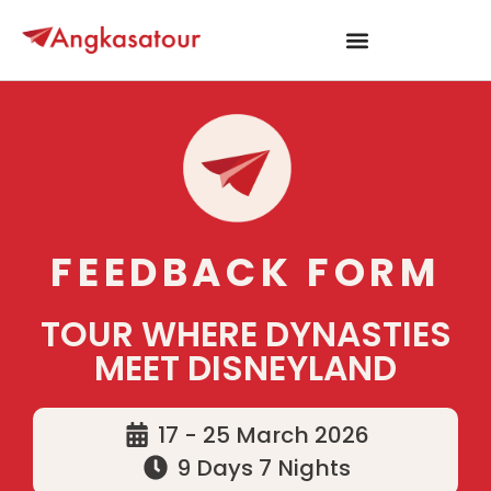
FEEDBACK FORM
TOUR WHERE DYNASTIES
MEET DISNEYLAND
17 - 25 March 2026
9 Days 7 Nights