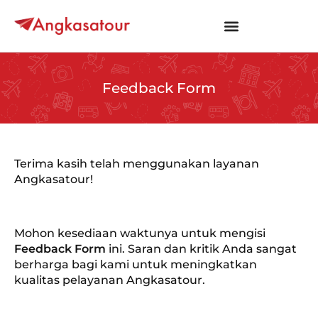
Feedback Form
Terima kasih telah menggunakan layanan
Angkasatour!
Mohon kesediaan waktunya untuk mengisi
Feedback Form
ini. Saran dan kritik Anda sangat
berharga bagi kami untuk meningkatkan
kualitas pelayanan Angkasatour.