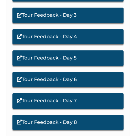
Tour Feedback - Day 3
Tour Feedback - Day 4
Tour Feedback - Day 5
Tour Feedback - Day 6
Tour Feedback - Day 7
Tour Feedback - Day 8