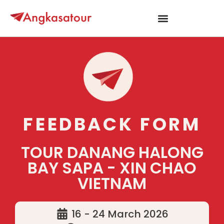
FEEDBACK FORM
TOUR DANANG HALONG
BAY SAPA - XIN CHAO
VIETNAM
16 - 24 March 2026