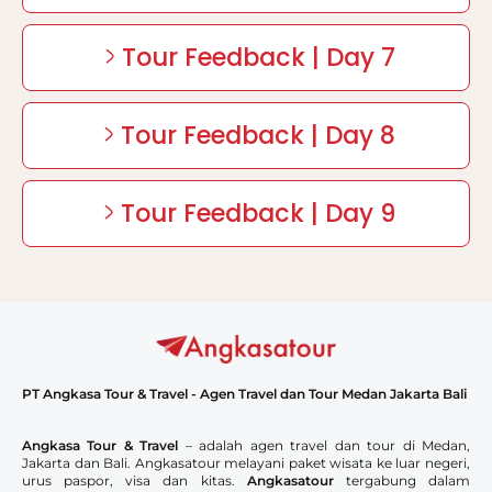
Tour Feedback | Day 7
Tour Feedback | Day 8
Tour Feedback | Day 9
PT Angkasa Tour & Travel - Agen Travel dan Tour Medan Jakarta Bali
Angkasa Tour & Travel
– adalah agen travel dan tour di Medan,
Jakarta dan Bali. Angkasatour melayani paket wisata ke luar negeri,
urus paspor, visa dan kitas.
Angkasatour
tergabung dalam