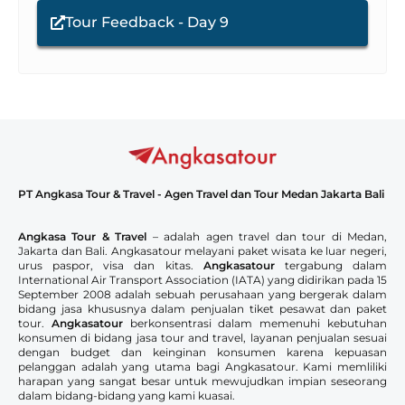
Tour Feedback - Day 9
PT Angkasa Tour & Travel - Agen Travel dan Tour Medan Jakarta Bali
Angkasa Tour & Travel
– adalah agen travel dan tour di Medan,
Jakarta dan Bali. Angkasatour melayani paket wisata ke luar negeri,
urus paspor, visa dan kitas.
Angkasatour
tergabung dalam
International Air Transport Association (IATA) yang didirikan pada 15
September 2008 adalah sebuah perusahaan yang bergerak dalam
bidang jasa khususnya dalam penjualan tiket pesawat dan paket
tour.
Angkasatour
berkonsentrasi dalam memenuhi kebutuhan
konsumen di bidang jasa tour and travel, layanan penjualan sesuai
dengan budget dan keinginan konsumen karena kepuasan
pelanggan adalah yang utama bagi Angkasatour. Kami memliliki
harapan yang sangat besar untuk mewujudkan impian seseorang
dalam bidang-bidang yang kami kuasai.