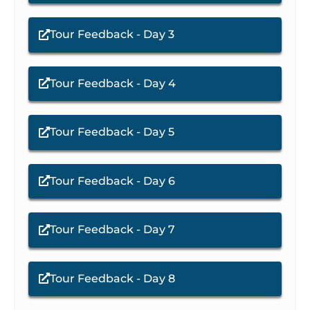
Tour Feedback - Day 3
Tour Feedback - Day 4
Tour Feedback - Day 5
Tour Feedback - Day 6
Tour Feedback - Day 7
Tour Feedback - Day 8