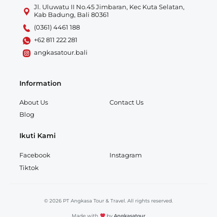
Jl. Uluwatu II No.45 Jimbaran, Kec Kuta Selatan,
Kab Badung, Bali 80361
(0361) 4461 188
+62 811 222 281
angkasatour.bali
Information
About Us
Contact Us
Blog
Ikuti Kami
Facebook
Instagram
Tiktok
© 2026 PT Angkasa Tour & Travel. All rights reserved.
Made with
by
Angkasatour