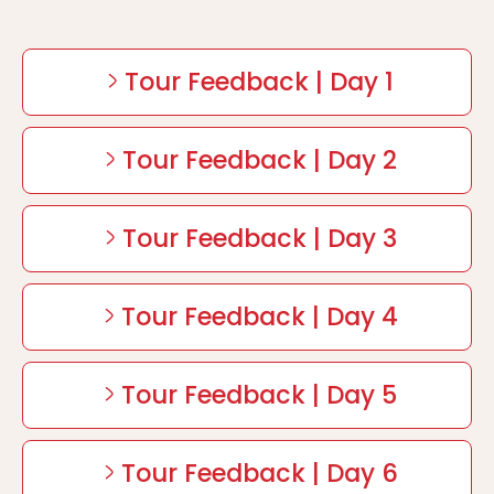
Tour Feedback | Day 1
Tour Feedback | Day 2
Tour Feedback | Day 3
Tour Feedback | Day 4
Tour Feedback | Day 5
Tour Feedback | Day 6