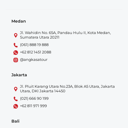
Medan
Jl. Wahidin No. 65A, Pandau Hulu II, Kota Medan,
Sumatera Utara 20211
(061) 888 19 888
+62 812 1451 2088
@angkasatour
Jakarta
Jl. Pluit Karang Utara No.23A, Blok A5 Utara, Jakarta
Utara, DKI Jakarta 14450
(021) 666 90 199
+62 811 971 999
Bali