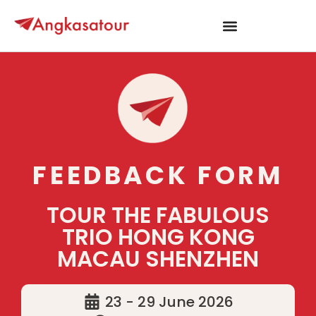
FEEDBACK FORM
TOUR THE FABULOUS
TRIO HONG KONG
MACAU SHENZHEN
23 - 29 June 2026