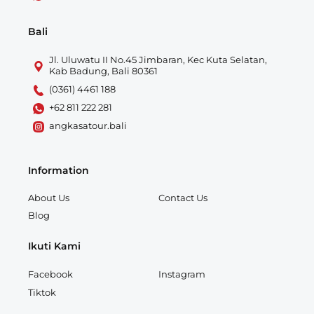
Bali
Jl. Uluwatu II No.45 Jimbaran, Kec Kuta Selatan,
Kab Badung, Bali 80361
(0361) 4461 188
+62 811 222 281
angkasatour.bali
Information
About Us
Contact Us
Blog
Ikuti Kami
Facebook
Instagram
Tiktok