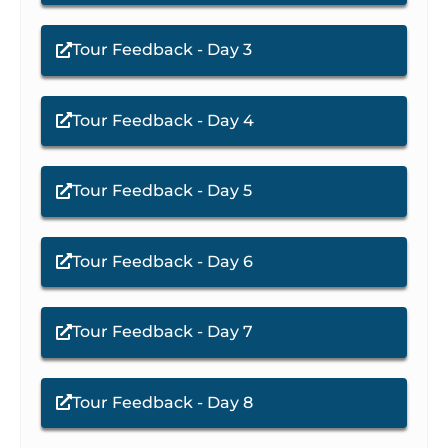
Tour Feedback - Day 3
Tour Feedback - Day 4
Tour Feedback - Day 5
Tour Feedback - Day 6
Tour Feedback - Day 7
Tour Feedback - Day 8