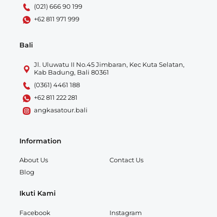
(021) 666 90 199
+62 811 971 999
Bali
Jl. Uluwatu II No.45 Jimbaran, Kec Kuta Selatan,
Kab Badung, Bali 80361
(0361) 4461 188
+62 811 222 281
angkasatour.bali
Information
About Us
Contact Us
Blog
Ikuti Kami
Facebook
Instagram