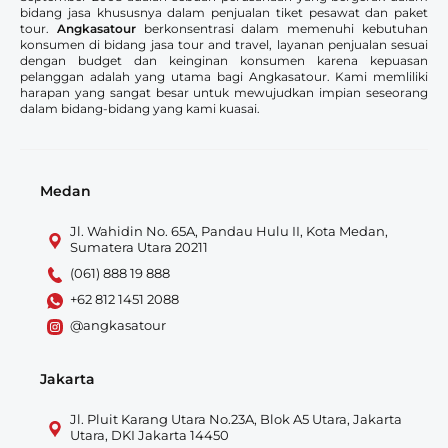
bidang jasa khususnya dalam penjualan tiket pesawat dan paket
tour.
Angkasatour
berkonsentrasi dalam memenuhi kebutuhan
konsumen di bidang jasa tour and travel, layanan penjualan sesuai
dengan budget dan keinginan konsumen karena kepuasan
pelanggan adalah yang utama bagi Angkasatour. Kami memliliki
harapan yang sangat besar untuk mewujudkan impian seseorang
dalam bidang-bidang yang kami kuasai.
Medan
Jl. Wahidin No. 65A, Pandau Hulu II, Kota Medan,
Sumatera Utara 20211
(061) 888 19 888
+62 812 1451 2088
@angkasatour
Jakarta
Jl. Pluit Karang Utara No.23A, Blok A5 Utara, Jakarta
Utara, DKI Jakarta 14450