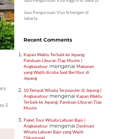
Jasa Pengurusan Visa Inggris di Jakarta
Jasa Pengurusan Visa Schengen di
Jakarta
Recent Comments
Kapan Waktu Terbaik ke Jepang:
Panduan Liburan Tiap Musim |
mengenai
Angkasatour
Makanan
yang Wajib dicoba Saat Berlibur di
Jepang
ary
10 Tempat Wisata Terpopuler di Jepang |
mengenai
Angkasatour
Kapan Waktu
Terbaik ke Jepang: Panduan Liburan Tiap
ay 2
Musim
Paket Tour Wisata Labuan Bajo |
mengenai
Angkasatour
Destinasi
Wisata Labuan Bajo yang Wajib
Dikunjungi