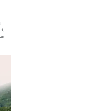
d
rt,
alam